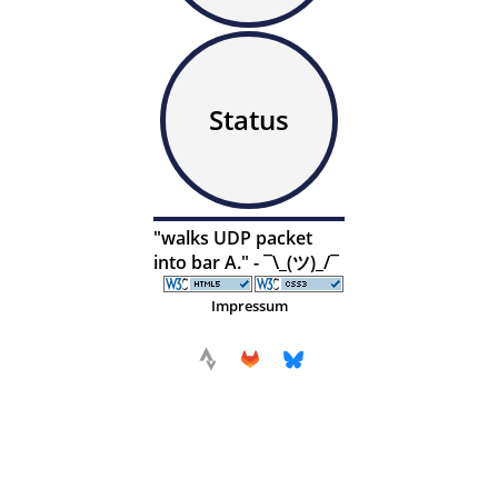
Status
"walks UDP packet
into bar A." - ¯\_(ツ)_/¯
Impressum